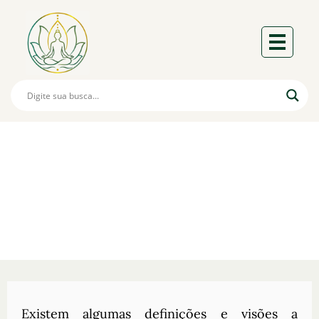
Arquétipos:
O Que São E Como Atuam Em Nós?
Existem algumas definições e visões a