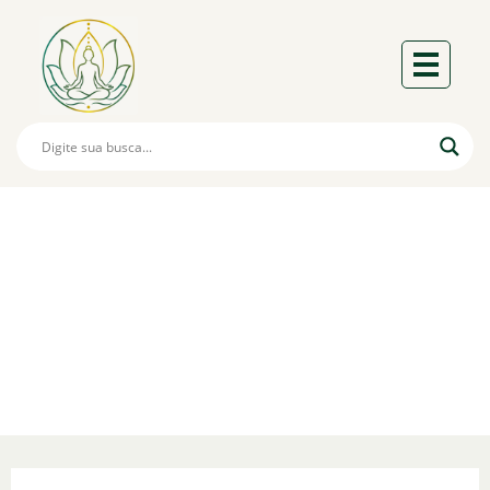
Arquétipo Lilith
Libertação, Empoderamento E
Sexualidade Livre.