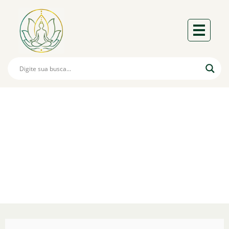
Arquétipo Do Puma
Liderança, Adaptabilidade E
Autoconfiança.