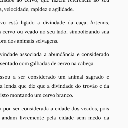
elados ao cervo, que fazem referência ao seu
velocidade, rapidez e agilidade.
rvo está ligado a divindade da caça, Ártemis,
 cervo ou veado ao seu lado, simbolizando sua
ora dos animais selvagens.
divindade associada a abundância e considerado
esentado com galhadas de cervo na cabeça.
assou a ser considerado um animal sagrado e
 lenda que diz que a divindade do trovão e da
 visto montando um cervo branco.
sa por ser considerada a cidade dos veados, pois
s andam livremente pela cidade sem medo da