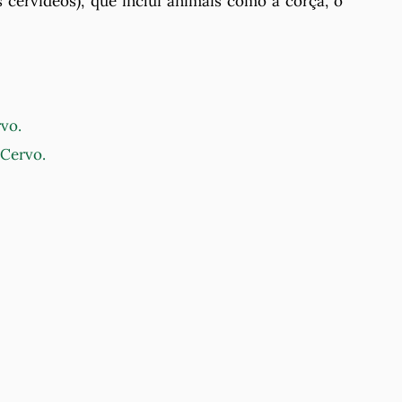
s cervídeos), que inclui animais como a corça, o
vo.
 Cervo.