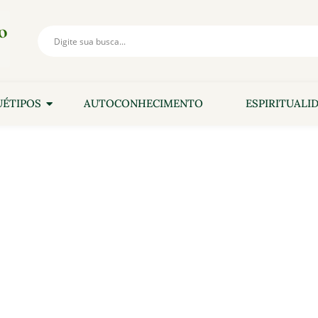
ÉTIPOS
AUTOCONHECIMENTO
ESPIRITUALI
quétipo Do Cervo Ou Ve
ntuição, Regeneração E Agilidad