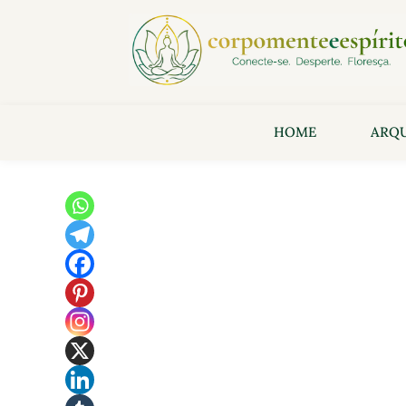
HOME
ARQU
Ar
I