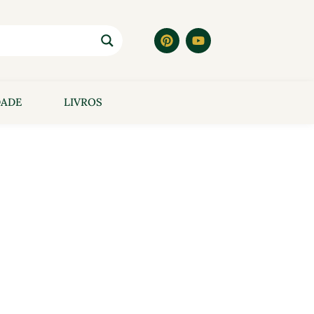
DADE
LIVROS
ado
e.